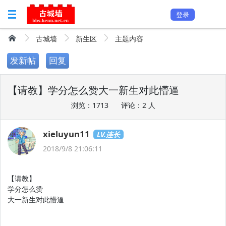
登录
古城墙
新生区
主题内容
发新帖
回复
【请教】学分怎么赞大一新生对此懵逼
浏览：1713
评论：2 人
xieluyun11
LV.连长
2018/9/8 21:06:11
【请教】
学分怎么赞
大一新生对此懵逼