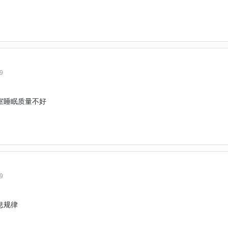
29
室睡眠质量不好
39
息规律