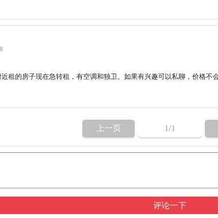
38
附近租的房子现在急转租，有空调和独卫。如果有兴趣可以私聊，价格不
上一页
1
/1