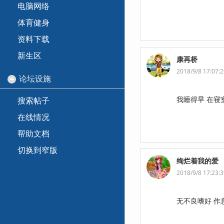
电脑网络
体育健身
资料下载
新生区
康再桥
2018/9/8 17:07:
论坛设施
我睡得早 在寝
搜索帖子
在线情况
帮助文档
切换到窄版
绚烂着我的爱
2018/9/8 17:23:
无不良嗜好 作