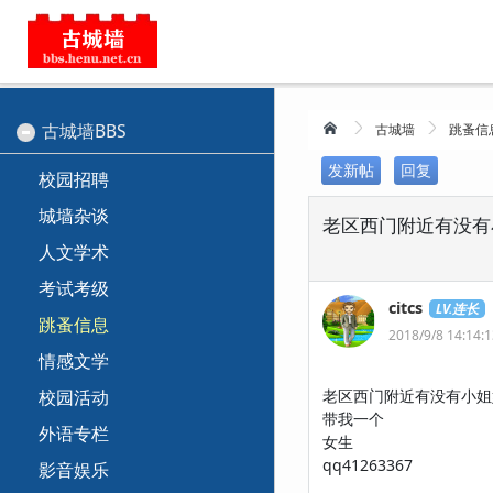
古城墙BBS
古城墙
跳蚤信
发新帖
回复
校园招聘
城墙杂谈
老区西门附近有没有
人文学术
考试考级
citcs
LV.连长
跳蚤信息
2018/9/8 14:14:
情感文学
校园活动
老区西门附近有没有小姐
带我一个
外语专栏
女生
qq41263367
影音娱乐