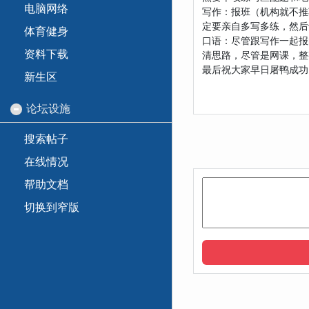
电脑网络
写作：报班（机构就不推
定要亲自多写多练，然后
体育健身
口语：尽管跟写作一起报
资料下载
清思路，尽管是网课，整
最后祝大家早日屠鸭成功
新生区
论坛设施
搜索帖子
在线情况
帮助文档
切换到窄版