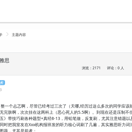
学
主题内容
雅思
浏览：2171
评论：0 人
连长
23
/6.5）整一个忐忑啊，尽管已经考过三次了（天哪,经历过这么多次的同学
无完肤啊，次次挂在这两科上（恶心死人的5.5啊）。到现在还是压制不
五》带技巧刷各种题型+真经8-13，用铅笔做，反复刷，尤其注意错题以
同时把我室友在Xxx机构报班发的听力核心词刷了几遍，其实雅思听力
图题，尤其是前者；